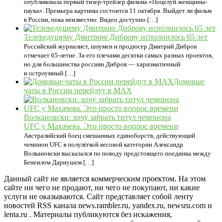
опубликовала первый тизер-трейлер фильма «Поцелуй женщины-
паука». Премьера картины состоится 11 октября. Выйдет ли фильм
в России, пока неизвестно. Видео доступно […]
Телеведущему Дмитрию Диброву исполнилось 65 лет
Российский журналист, шоумен и продюсер Дмитрий Дибров
отмечает 65-летие. За его плечами десятки самых разных проектов,
но для большинства россиян Дибров — харизматичный
и остроумный […]
Домовые
чаты в России перейдут в MAX
Волкановски: хочу забрать титул чемпиона
UFC у Махачева. Это просто вопрос времени
Австралийский боец смешанных единоборств, действующий
чемпион UFC в полулёгкой весовой категории Александр
Волкановски высказался по поводу предстоящего поединка между
Бенеилом Дариушем […]
Данный сайт не является коммерческим проектом. На этом
сайте ни чего не продают, ни чего не покупают, ни какие
услуги не оказываются. Сайт представляет собой ленту
новостей RSS канала news.rambler.ru, yandex.ru, newsru.com и
lenta.ru . Материалы публикуются без искажения,