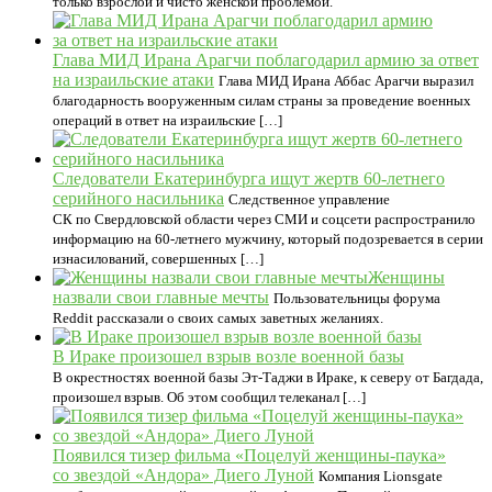
только взрослой и чисто женской проблемой.
Глава МИД Ирана Арагчи поблагодарил армию за ответ
на израильские атаки
Глава МИД Ирана Аббас Арагчи выразил
благодарность вооруженным силам страны за проведение военных
операций в ответ на израильские […]
Следователи Екатеринбурга ищут жертв 60-летнего
серийного насильника
Следственное управление
СК по Свердловской области через СМИ и соцсети распространило
информацию на 60-летнего мужчину, который подозревается в серии
изнасилований, совершенных […]
Женщины
назвали свои главные мечты
Пользовательницы форума
Reddit рассказали о своих самых заветных желаниях.
В Ираке произошел взрыв возле военной базы
В окрестностях военной базы Эт-Таджи в Ираке, к северу от Багдада,
произошел взрыв. Об этом сообщил телеканал […]
Появился тизер фильма «Поцелуй женщины-паука»
со звездой «Андора» Диего Луной
Компания Lionsgate