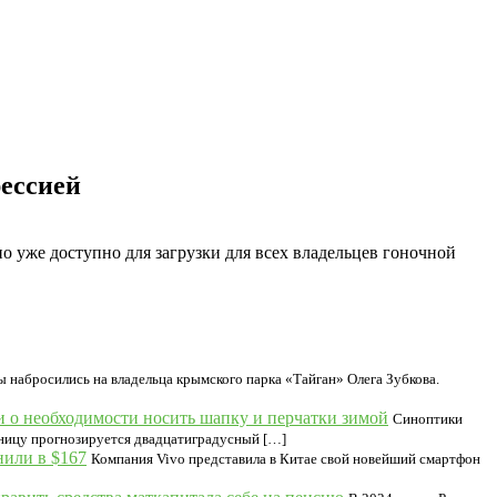
рессией
 уже доступно для загрузки для всех владельцев гоночной
ы набросились на владельца крымского парка «Тайган» Олега Зубкова.
и о необходимости носить шапку и перчатки зимой
Синоптики
тницу прогнозируется двадцатиградусный […]
нили в $167
Компания Vivo представила в Китае свой новейший смартфон