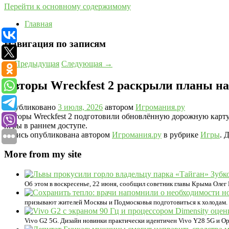
Перейти к основному содержимому
Главная
Навигация по записям
←
Предыдущая
Следующая
→
Авторы Wreckfest 2 раскрыли планы на 
Опубликовано
3 июля, 2026
автором
Игромания.ру
Авторы Wreckfest 2 подготовили обновлённую дорожную карту,
игры в раннем доступе.
Запись опубликована автором
Игромания.ру
в рубрике
Игры
. 
More from my site
Об этом в воскресенье, 22 июня, сообщил советник главы Крыма Ол
призывают жителей Москвы и Подмосковья подготовиться к холодам. Т
Vivo G2 5G. Дизайн новинки практически идентичен Vivo Y28 5G и O