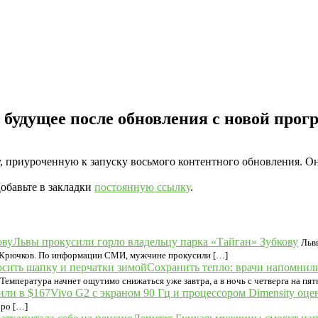
будущее после обновления с новой прог
 приуроченную к запуску восьмого контентного обновления. Оно
Добавьте в закладки
постоянную ссылку
.
Львы прокусили горло владельцу парка «Тайган» Зубкову
Льв
ег Крючков. По информации СМИ, мужчине прокусили […]
Сохранить тепло: врачи напомнил
емпература начнет ощутимо снижаться уже завтра, а в ночь с четверга на пя
Vivo G2 c экраном 90 Гц и процессором Dimensity оце
ppo […]