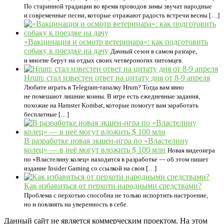
По старинной традиции во время проводов зимы звучат народные
и современные песни, которые отражают радость встречи весны […]
«Вакцинация и осмотр ветеринара»: как подготовить
собаку к поездке на дачу
Дачный сезон в самом разгаре,
и многие берут на отдых своих четвероногих питомцев.
Hrum: стал известен ответ на цитату дня от 8-9 апреля
Любите играть в Telegram-тапалку Hrum? Тогда вам явно
не помешают лишние коины. В игре есть ежедневные задания,
похожие на Hamster Kombat, которые помогут вам заработать
бесплатные […]
В разработке новая экшен-игра по «Властелину
колец» — в неё могут вложить $ 100 млн
Новая видеоигра
по «Властелину колец» находится в разработке — об этом пишет
издание Insider Gaming со ссылкой на свои […]
Как избавиться от перхоти народными средствами?
Проблема с перхотью способна не только испортить настроение,
но и повлиять на уверенность в себе.
Данный сайт не является коммерческим проектом. На этом