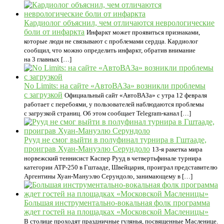
Кардиолог объяснил, чем отличаются неврологические
боли от инфаркта
Инфаркт может проявиться признаками,
которые люди не связывают с проблемами сердца. Кардиолог
сообщил, что можно определить инфаркт, обратив внимание
на 3 главных […]
No Limits: на сайте «АвтоВАЗа» возникли проблемы
с загрузкой
Официальный сайт «АвтоВАЗа» с утра 12 февраля
работает с перебоями, у пользователей наблюдаются проблемы
с загрузкой страниц. Об этом сообщает Telegram-канал […]
Рууд не смог выйти в полуфинал турнира в Гштааде,
проиграв Хуан-Мануэлю Серундоло
13-я ракетка мира
норвежский теннисист Каспер Рууд в четвертьфинале турнира
категории АТР-250 в Гштааде, Швейцария, проиграл представителю
Аргентины Хуан-Мануэлю Серундоло, занимающему в […]
Большая инструментально-вокальная фолк программа
ждет гостей на площадках «Московской Масленицы»
В столице проходят праздничные гулянья, посвященные Масленице.