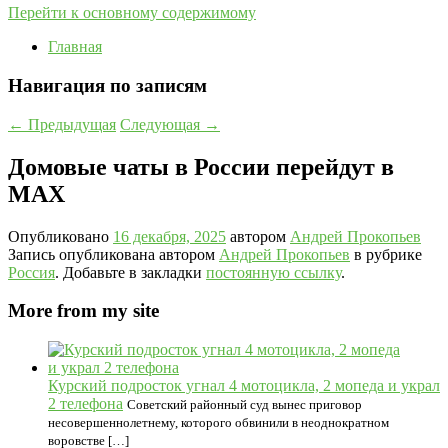
Перейти к основному содержимому
Главная
Навигация по записям
←
Предыдущая
Следующая
→
Домовые чаты в России перейдут в
MAX
Опубликовано
16 декабря, 2025
автором
Андрей Прокопьев
Запись опубликована автором
Андрей Прокопьев
в рубрике
Россия
. Добавьте в закладки
постоянную ссылку
.
More from my site
Курский подросток угнал 4 мотоцикла, 2 мопеда и украл
2 телефона
Советский районный суд вынес приговор
несовершеннолетнему, которого обвинили в неоднократном
воровстве […]