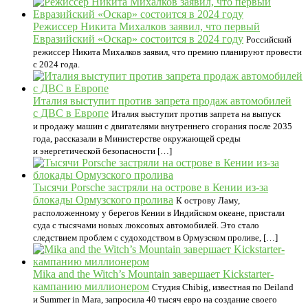
Режиссер Никита Михалков заявил, что первый
Евразийский «Оскар» состоится в 2024 году
Российский
режиссер Никита Михалков заявил, что премию планируют провести
с 2024 года.
Италия выступит против запрета продаж автомобилей
с ДВС в Европе
Италия выступит против запрета на выпуск
и продажу машин с двигателями внутреннего сгорания после 2035
года, рассказали в Министерстве окружающей среды
и энергетической безопасности […]
Тысячи Porsche застряли на острове в Кении из-за
блокады Ормузского пролива
К острову Ламу,
расположенному у берегов Кении в Индийском океане, пристали
суда с тысячами новых люксовых автомобилей. Это стало
следствием проблем с судоходством в Ормузском проливе, […]
Mika and the Witch’s Mountain завершает Kickstarter-
кампанию миллионером
Студия Chibig, известная по Deiland
и Summer in Mara, запросила 40 тысяч евро на создание своего