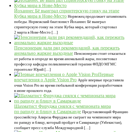
Йоханнес Бё выиграл спринтерскую гонку на этапе
Кубка мира в Нове-Место
Норвежец продолжает штамповать
победы. Норвежский биатлонист Йоханнес Бё выиграл
спринтерскую гонку на этапе Кубка мира, который стартовал
2 марта в Нове-Место […]
Пенсионерам дали ряд рекомендаций, как пережить
аномально жаркие выходные
Пенсионерам стоит отказаться
от работы в огороде во время аномальной жары, посоветовал
профессор кафедры поликлинической терапии ФПДО МГМС
геронтолог Юрий […]
Первые
впечатления о Apple Vision Pro
Apple впервые представила
очки Vision Pro во время глобальной конференции разработчиков
в июне прошлого года.
Шахматист Фируджа снялся с чемпионата мира
по рапиду и блицу в Самарканде
Представляющий Францию
гроссмейстер Алиреза Фируджа не сыграет на чемпионате мира
по рапиду и блицу, который пройдет в Самарканде (Узбекистан),
сообщает пресс‑служба Международной […]