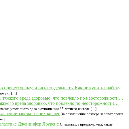
 процессор научились подделывать. Как не купить палёнку
артунг […]
яжкого вреда здоровью, что повлекло по неосторожности…
ание уголовного дела в отношении 35-летнего жителя […]
лашение зарплат своих коллег
За разглашение размера зарплат своих
ры […]
пластике Дженнифер Лоуренс
Специалист предположил, какие