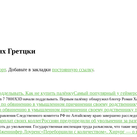
ях Гретцки
орт
. Добавьте в закладки
постоянную ссылку
.
Самый популярный у геймеров
 7 7800X3D начали подделывать. Первым палёнку обнаружил блогер Роман Х
по обвинению в умышленном причинении своему родственнику т
вления Следственного комитета РФ по Алтайскому краю завершено расследов
Россиян предупредили об увольнении за разг
ть до увольнения. Государственная инспекция труда разъяснила, что такие ме
«Переборщили с количеством». Хирург — о 