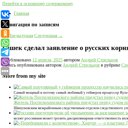
Перейти к основному содержимому
Главная
Навигация по записям
←
Предыдущая
Следующая
→
Гашек сделал заявление о русских корн
Опубликовано
12 апреля, 2025
автором
Андрей Стрельцов
Запись опубликована автором
Андрей Стрельцов
в рубрике
Сп
More from my site
Самый мощный и потому самый любимый у геймеров процессор Ryzen
Житель Поспелихинского района предстал перед судом 
Шипуновским межрайонным следственным отделом следственного упра
коллег россиянам может грозить дисциплинарная ответственность впло