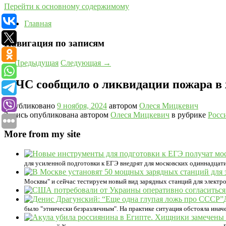
Перейти к основному содержимому
Главная
Навигация по записям
←
Предыдущая
Следующая
→
МЧС сообщило о ликвидации пожара в 
Опубликовано
9 ноября, 2024
автором
Олеся Мицкевич
Запись опубликована автором
Олеся Мицкевич
в рубрике
Росс
More from my site
для усиленной подготовки к ЕГЭ внедрят для московских одиннадцати
Москвы" и сейчас тестируем новый вид зарядных станций для электром
было "этнически безразличным". На практике ситуация обстояла инач