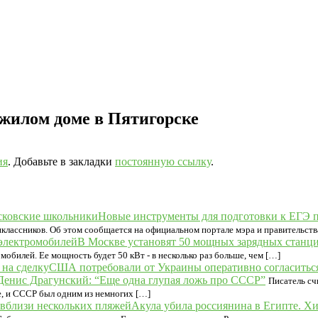
жилом доме в Пятигорске
ия
. Добавьте в закладки
постоянную ссылку
.
Новые инструменты для подготовки к ЕГЭ 
классников. Об этом сообщается на официальном портале мэра и правительств
В Москве установят 50 мощных зарядных станци
обилей. Ее мощность будет 50 кВт - в несколько раз больше, чем […]
США потребовали от Украины оперативно согласиться
Денис Драгунский: “Еще одна глупая ложь про СССР”
Писатель сч
е, и СССР был одним из немногих […]
Акула убила россиянина в Египте. Х