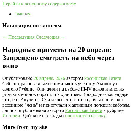
Перейти к основному содержимому
Главная
Навигация по записям
←
Предыдущая
Следующая
→
Народные приметы на 20 апреля:
Запрещено смотреть на небо через
окно
Опубликовано
20 апреля, 2026
автором
Российская Газета
Сейчас православные вспоминают мученицу Акилину и
святого Руфина. Они жили на рубеже III-IV веков и многих
римских воинов обратили в христиан. В народном календаре
это день Акулины. Считалось, что с этого дня заканчивали
весеннюю "лень" и приступали к активным полевым работам.
Запись опубликована автором
Российская Газета
в рубрике
Истории
. Добавьте в закладки
постоянную ссылку
.
More from my site