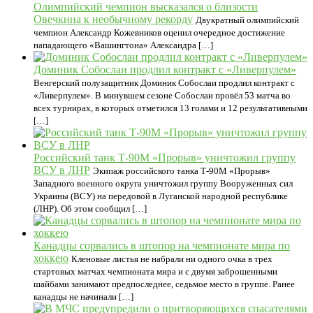
Олимпийский чемпион высказался о близости
Овечкина к необычному рекорду
Двукратный олимпийский
чемпион Александр Кожевников оценил очередное достижение
нападающего «Вашингтона» Александра […]
Доминик Собослаи продлил контракт с «Ливерпулем»
Венгерский полузащитник Доминик Собослаи продлил контракт с
«Ливерпулем». В минувшем сезоне Собослаи провёл 53 матча во
всех турнирах, в которых отметился 13 голами и 12 результативными
[…]
Российский танк Т-90М «Прорыв» уничтожил группу
ВСУ в ЛНР
Экипаж российского танка Т-90М «Прорыв»
Западного военного округа уничтожил группу Вооруженных сил
Украины (ВСУ) на передовой в Луганской народной республике
(ЛНР). Об этом сообщил […]
Канадцы сорвались в штопор на чемпионате мира по
хоккею
Кленовые листья не набрали ни одного очка в трех
стартовых матчах чемпионата мира и с двумя заброшенными
шайбами занимают предпоследнее, седьмое место в группе. Ранее
канадцы не начинали […]