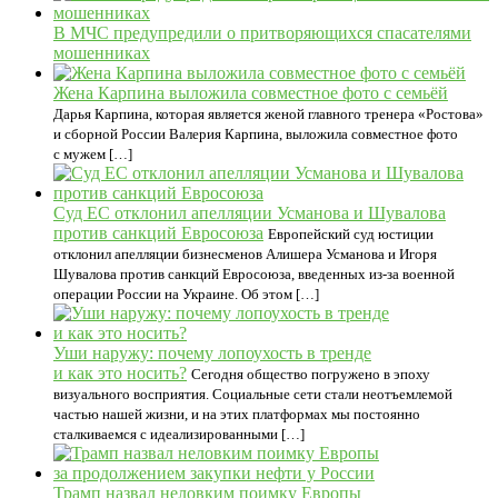
В МЧС предупредили о притворяющихся спасателями
мошенниках
Жена Карпина выложила совместное фото с семьёй
Дарья Карпина, которая является женой главного тренера «Ростова»
и сборной России Валерия Карпина, выложила совместное фото
с мужем […]
Суд ЕС отклонил апелляции Усманова и Шувалова
против санкций Евросоюза
Европейский суд юстиции
отклонил апелляции бизнесменов Алишера Усманова и Игоря
Шувалова против санкций Евросоюза, введенных из-за военной
операции России на Украине. Об этом […]
Уши наружу: почему лопоухость в тренде
и как это носить?
Сегодня общество погружено в эпоху
визуального восприятия. Социальные сети стали неотъемлемой
частью нашей жизни, и на этих платформах мы постоянно
сталкиваемся с идеализированными […]
Трамп назвал неловким поимку Европы