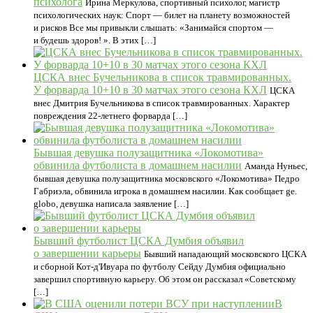
психолога
Ирина Меркулова, спортивный психолог, магистр
психологических наук: Спорт — билет на планету возможностей
и рисков Все мы привыкли слышать: «Занимайся спортом —
и будешь здоров! ». В этих […]
ЦСКА внес Бучельникова в список травмированных.
У форварда 10+10 в 30 матчах этого сезона КХЛ
ЦСКА
внес Дмитрия Бучельникова в список травмированных. Характер
повреждения 22-летнего форварда […]
Бывшая девушка полузащитника «Локомотива»
обвинила футболиста в домашнем насилии
Аманда Нуньес,
бывшая девушка полузащитника московского «Локомотива» Педро
Габриэла, обвинила игрока в домашнем насилии. Как сообщает ge.
glоbо, девушка написала заявление […]
Бывший футболист ЦСКА Думбия объявил
о завершении карьеры
Бывший нападающий московского ЦСКА
и сборной Кот-д'Ивуара по футболу Сейду Думбия официально
завершил спортивную карьеру. Об этом он рассказал «Советскому
[…]
В