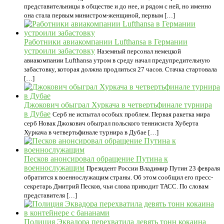
представительницы в обществе и до нее, и рядом с ней, но именно
она стала первым министром-женщиной, первым […]
Работники авиакомпании Lufthansa в Германии
устроили забастовку
Наземный персонал немецкой
авиакомпании Lufthansa утром в среду начал предупредительную
забастовку, которая должна продлиться 27 часов. Стачка стартовала
[…]
Джокович обыграл Хуркача в четвертьфинале турнира
в Дубае
Серб не испытал особых проблем. Первая ракетка мира
серб Новак Джокович обыграл польского теннисиста Хуберта
Хуркача в четвертьфинале турнира в Дубае […]
Песков анонсировал обращение Путина к
военнослужащим
Президент России Владимир Путин 23 февраля
обратится к военнослужащим страны. Об этом сообщил его пресс-
секретарь Дмитрий Песков, чьи слова приводит ТАСС. По словам
представителя […]
Полиция Эквадора перехватила девять тонн кокаина