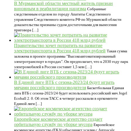
В Мурманской области местный житель признан
виновным в реабилитации нацизма
Собранные
следственным отделом по городу Апатиты Следственного
управления Следственного комитета РФ по Мурманской области
доказательства признаны судом достаточными для вынесения
приговора […]
Правительство хочет потратить на развитие
электротранспорта в России 418 млрд рублей
Такая сумма
заложена в проекте программы "Высокоавтоматизированный
электротранспорт в городах". Он предполагает, что к 2030 году парк
электромобилей в России составит 1,5 млн […]
В Единой лиге ВТБ с сезона-2023/24 будут играть
мячами российского производителя
Баскетбольная Единая
лига ВТБ с сезона-2023/24 будет использовать российский мяч Jogel
Ecoball 2. 0. Об этом ТАСС в четверг рассказали в оргкомитете
Единой лиги […]
Европейское космическое агентство создает
орбитальную службу по уборке мусора
Европейское
космическое агентство (ЕКА) объединяет усилия с Astroscale,