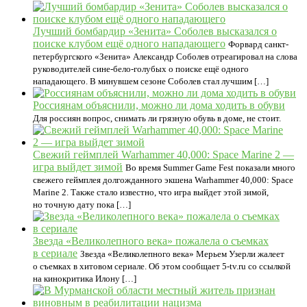
Лучший бомбардир «Зенита» Соболев высказался о
поиске клубом ещё одного нападающего
Форвард санкт-
петербургского «Зенита» Александр Соболев отреагировал на слова
руководителей сине-бело-голубых о поиске ещё одного
нападающего. В минувшем сезоне Соболев стал лучшим […]
Россиянам объяснили, можно ли дома ходить в обуви
Для россиян вопрос, снимать ли грязную обувь в доме, не стоит.
Свежий геймплей Warhammer 40,000: Space Marine 2 —
игра выйдет зимой
Во время Summer Game Fest показали много
свежего геймплея долгожданного экшена Warhammer 40,000: Space
Marine 2. Также стало известно, что игра выйдет этой зимой,
но точную дату пока […]
Звезда «Великолепного века» пожалела о съемках
в сериале
Звезда «Великолепного века» Мерьем Узерли жалеет
о съемках в хитовом сериале. Об этом сообщает 5-tv.ru со ссылкой
на кинокритика Илону […]