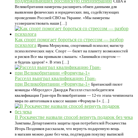
поддерживающих российскую спецоперацию
США и
Великобритания намерены расширить обмен данными для
выявления физических и юридических лиц, содействующих
проведению Россией СВО на Украине. «Мы намерены
усовершенствовать наши […]
Как спорт помогает бороться со стрессом — разбор
психолога
Ирина Меркулова, спортивный психолог, магистр
психологических наук: Спорт — билет на планету возможностей
и рисков Все мы привыкли слышать: «Занимайся спортом —
и будешь здоров! ». В этих […]
Расселл выиграл квалификацию Гран-
при Великобритании «Формулы-1»
Британский пилот
команды «Мерседес» Джордж Расселл стал победителем
квалификации Гран-при Великобритании — 12-го этапа чемпионата
мира по автогонкам в классе машин «Формула-1». […]
В Роскачестве назвали способ вернуть подарок без чека
Замглавы Департамента защиты прав потребителей Роскачества
Игорь Поздняков рассказали, что вернуть подаренную вещь
в магазин можно даже без чека, подтвердив покупку выпиской