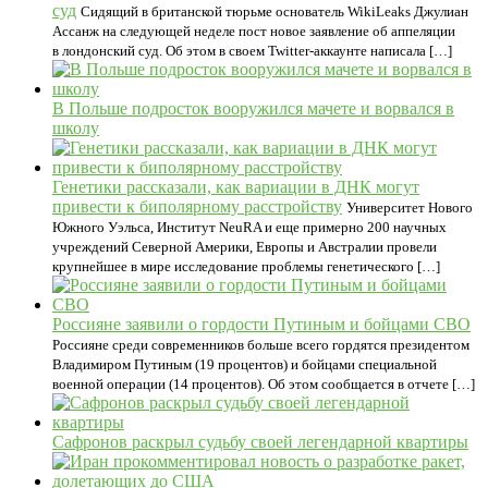
суд
Сидящий в британской тюрьме основатель WikiLeaks Джулиан
Ассанж на следующей неделе пост новое заявление об аппеляции
в лондонский суд. Об этом в своем Twitter-аккаунте написала […]
В Польше подросток вооружился мачете и ворвался в
школу
Генетики рассказали, как вариации в ДНК могут
привести к биполярному расстройству
Университет Нового
Южного Уэльса, Институт NeuRA и еще примерно 200 научных
учреждений Северной Америки, Европы и Австралии провели
крупнейшее в мире исследование проблемы генетического […]
Россияне заявили о гордости Путиным и бойцами СВО
Россияне среди современников больше всего гордятся президентом
Владимиром Путиным (19 процентов) и бойцами специальной
военной операции (14 процентов). Об этом сообщается в отчете […]
Сафронов раскрыл судьбу своей легендарной квартиры