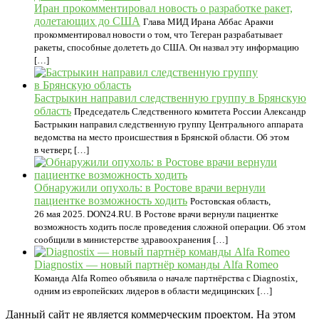
Иран прокомментировал новость о разработке ракет,
долетающих до США
Глава МИД Ирана Аббас Аракчи
прокомментировал новости о том, что Тегеран разрабатывает
ракеты, способные долететь до США. Он назвал эту информацию
[…]
Бастрыкин направил следственную группу в Брянскую
область
Председатель Следственного комитета России Александр
Бастрыкин направил следственную группу Центрального аппарата
ведомства на место происшествия в Брянской области. Об этом
в четверг, […]
Обнаружили опухоль: в Ростове врачи вернули
пациентке возможность ходить
Ростовская область,
26 мая 2025. DON24.RU. В Ростове врачи вернули пациентке
возможность ходить после проведения сложной операции. Об этом
сообщили в министерстве здравоохранения […]
Diagnostix — новый партнёр команды Alfa Romeo
Команда Alfa Romeo объявила о начале партнёрства с Diagnostix,
одним из европейских лидеров в области медицинских […]
Данный сайт не является коммерческим проектом. На этом