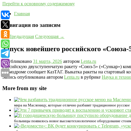
Перейти к основному содержимому
Главная
Навигация по записям
←
Предыдущая
Следующая
→
Запуск новейшего российского «Союза-
Опубликовано
31 марта, 2026
автором
Lenta.ru
Российскую двухступенчатую ракету «Союз-5» («Сункар») компле
космодроме сообщает КазТАГ. Выкатка ракеты на стартовый ком
Запись опубликована автором
Lenta.ru
в рубрике
Наука и техни
More from my site
мира на Масленицу, которые отлично разбавят традиционное русское
больницы появилось новое высокотехнологичное оборудование стоимо