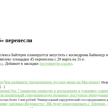
5» перенесли
кса Байтерек планируется запустить с космодрома Байконур не 2
плекс площадки 45 перенесена с 29 марта на 31-е.
ка
. Добавьте в закладки
постоянную ссылку
.
Чем разбавить традиционное русское меню на Масленицу
Шеф-
 […]
Эти 7 привычек приводят к воспалению и ускоряют старе
В городищенскую больницу поступило оборудовани
стью более 3 млн рублей. Универсальный хирургический стол предназначен д
«Ведомости»: ВК будет конкурировать с Telegram,