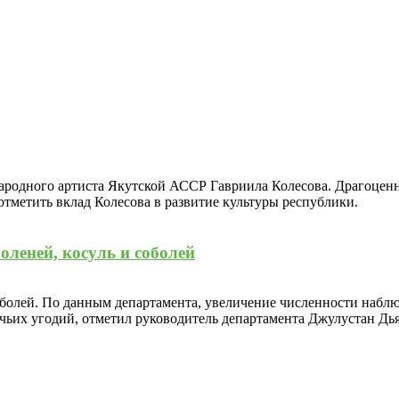
 народного артиста Якутской АССР Гавриила Колесова. Драгоце
тметить вклад Колесова в развитие культуры республики.
оленей, косуль и соболей
оболей. По данным департамента, увеличение численности наблюд
чьих угодий, отметил руководитель департамента Джулустан Дь