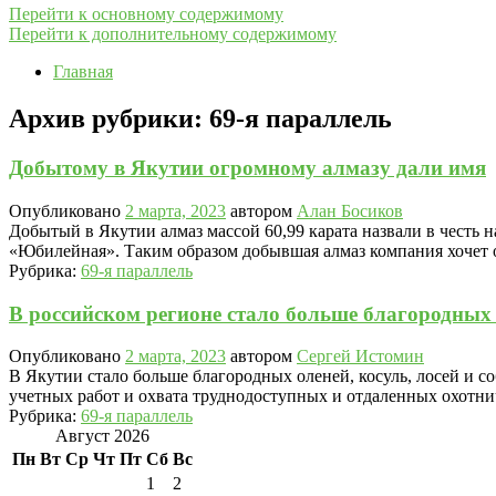
Перейти к основному содержимому
Перейти к дополнительному содержимому
Главная
Архив рубрики:
69-я параллель
Добытому в Якутии огромному алмазу дали имя
Опубликовано
2 марта, 2023
автором
Алан Босиков
Добытый в Якутии алмаз массой 60,99 карата назвали в честь
«Юбилейная». Таким образом добывшая алмаз компания хочет о
Рубрика:
69-я параллель
В российском регионе стало больше благородных 
Опубликовано
2 марта, 2023
автором
Сергей Истомин
В Якутии стало больше благородных оленей, косуль, лосей и с
учетных работ и охвата труднодоступных и отдаленных охотни
Рубрика:
69-я параллель
Август 2026
Пн
Вт
Ср
Чт
Пт
Сб
Вс
1
2