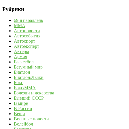
Рубрики
69-я параллель
MMA
Автоновости
Автособытия
Автоспорт
Автоэксперт
Актеры
Армия
Баскетбол
Безумный мир
Биатлон
Биатлон/Лыжи
Бокс
Бокс/MMA
Болезни и лекарства
Бывший СССР
В мире
В России
Вещи
Военные новости
Волейбол