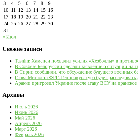
3
4
5
6
7
8
9
10
11
12
13
14
15
16
17
18
19
20
21
22
23
24
25
26
27
28
29
30
31
« Июл
Свежие записи
Tasnim: Хаменеи похвалил усилия «Хезболлы» в против
В Совбезе Белоруссии сделали заявление о ситуации на 
В Сирии сообщили, что обсуждение будущего военных ба
Глава Минюста ФРГ: Генпрокуратура будет расследовать д
Аракчи пригрозил Украине после атаку ВСУ на иранское
Архивы
Июль 2026
Июнь 2026
Май 2026
Апрель 2026
Март 2026
Февраль 2026