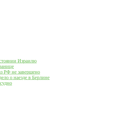
остоянии Израилю
границе
з РФ не завершено
ело о наезде в Берлине
 судно